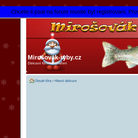
Chcete-li psat na forum musite byt registrovani. Pros
Mirošovák-ryby.cz
Diskusní fórum o rybaření
Obsah fóra
‹
Hlavní diskuze