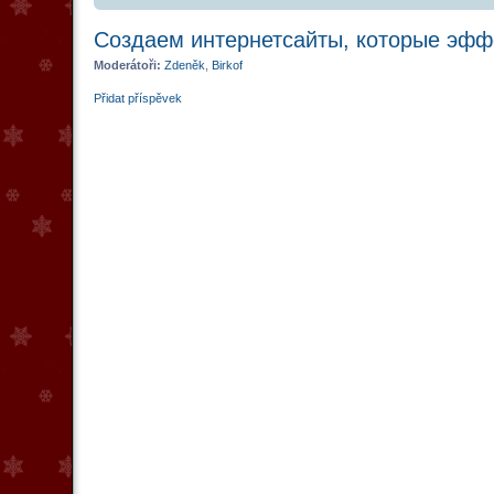
Создаем интернетсайты, которые эфф
Moderátoři:
Zdeněk
,
Birkof
Přidat příspěvek