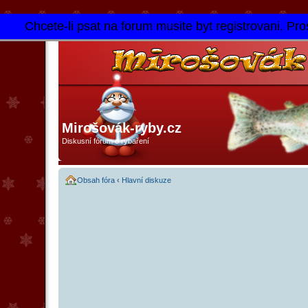
Chcete-li psat na forum musite byt registrovani. Pros
Mirošovák-ryby.cz
Diskusní fórum o rybaření
Obsah fóra
‹
Hlavní diskuze