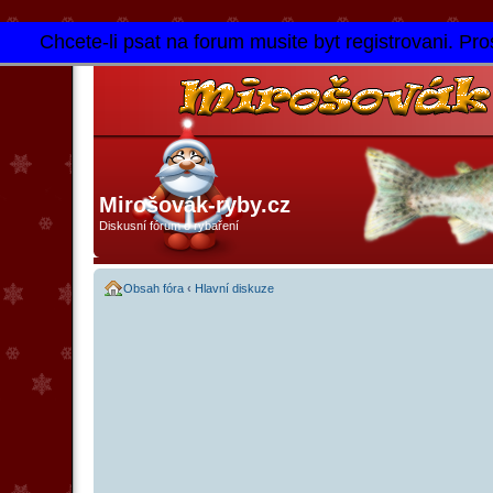
Chcete-li psat na forum musite byt registrovani. Pros
Mirošovák-ryby.cz
Diskusní fórum o rybaření
Obsah fóra
‹
Hlavní diskuze