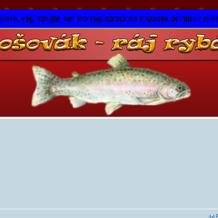
ime, registrujte se! Po registraci se muzete prihlasit niz