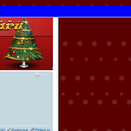
e.
FAQ
Registrovat
Přihlásit se