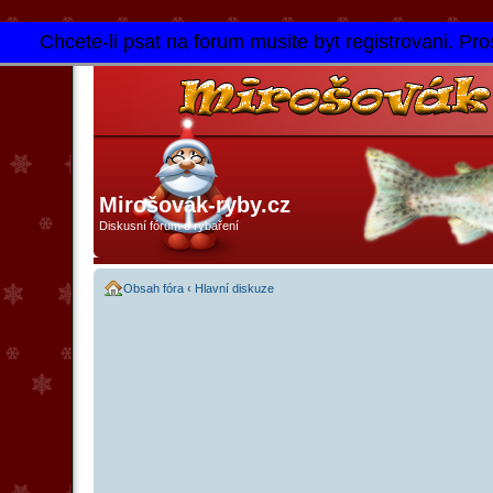
Chcete-li psat na forum musite byt registrovani. Pros
Mirošovák-ryby.cz
Diskusní fórum o rybaření
Obsah fóra
‹
Hlavní diskuze