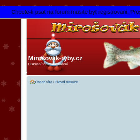
Chcete-li psat na forum musite byt registrovani. Pros
Mirošovák-ryby.cz
Diskusní fórum o rybaření
Obsah fóra
‹
Hlavní diskuze