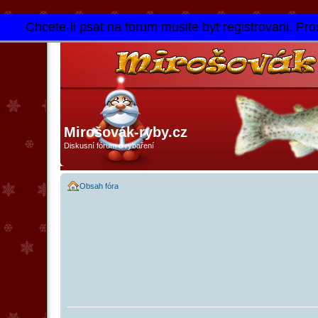
Chcete-li psat na forum musite byt registrovani. Pros
Mirošovák-ryby.cz
Diskusní fórum o rybaření
Obsah fóra