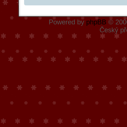
Powered by
phpBB
© 2000
Český př