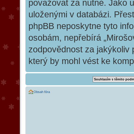
považovat za nutné. Jako už
uloženými v databázi. Přes
phpBB neposkytne tyto info
osobám, nepřebírá „Mirošo
zodpovědnost za jakýkoliv 
který by mohl vést ke kompr
Obsah fóra