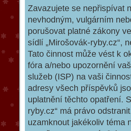
Zavazujete se nepřispívat 
nevhodným, vulgárním nebo
porušovat platné zákony ve
sídlí „Mirošovák-ryby.cz“, 
Tato činnost může vést k o
fóra a/nebo upozornění vaš
služeb (ISP) na vaši činno
adresy všech příspěvků jso
uplatnění těchto opatření. 
ryby.cz“ má právo odstranit
uzamknout jakékoliv téma 