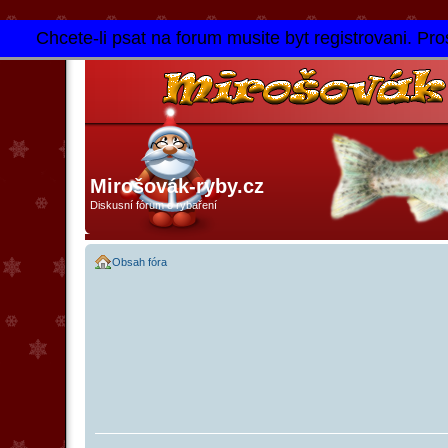
Chcete-li psat na forum musite byt registrovani. Pros
Mirošovák-ryby.cz
Diskusní fórum o rybaření
Obsah fóra