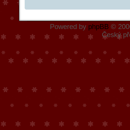
Powered by
phpBB
© 2000
Český př