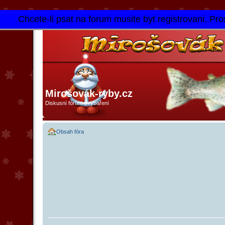
Chcete-li psat na forum musite byt registrovani. Pros
Mirošovák-ryby.cz
Diskusní fórum o rybaření
Obsah fóra