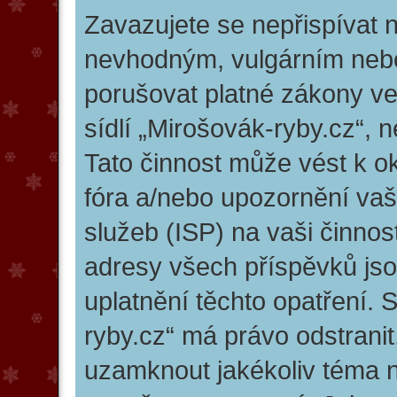
Zavazujete se nepřispívat 
nevhodným, vulgárním nebo
porušovat platné zákony ve
sídlí „Mirošovák-ryby.cz“, 
Tato činnost může vést k o
fóra a/nebo upozornění vaš
služeb (ISP) na vaši činno
adresy všech příspěvků jso
uplatnění těchto opatření. 
ryby.cz“ má právo odstranit
uzamknout jakékoliv téma 