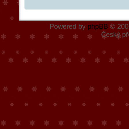
Powered by
phpBB
© 2000
Český př