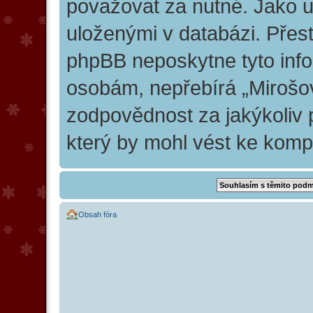
považovat za nutné. Jako už
uloženými v databázi. Přes
phpBB neposkytne tyto info
osobám, nepřebírá „Mirošo
zodpovědnost za jakýkoliv 
který by mohl vést ke kompr
Obsah fóra