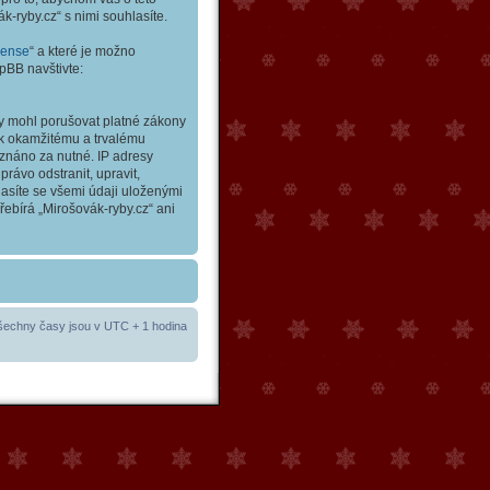
-ryby.cz“ s nimi souhlasíte.
cense
“ a které je možno
pBB navštivte:
by mohl porušovat platné zákony
t k okamžitému a trvalému
uznáno za nutné. IP adresy
rávo odstranit, upravit,
asíte se všemi údaji uloženými
řebírá „Mirošovák-ryby.cz“ ani
šechny časy jsou v UTC + 1 hodina