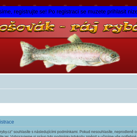
ime, registrujte se! Po registraci se muzete prihlasit niz
istrace
yby.cz“ souhlasíte s následujícími podmínkami. Pokud nesouhlasíte, neprodleně op
te jej. Vyhrazujeme si právo tyto podmínky kdykoliv změnit a učiníme vše potřebné