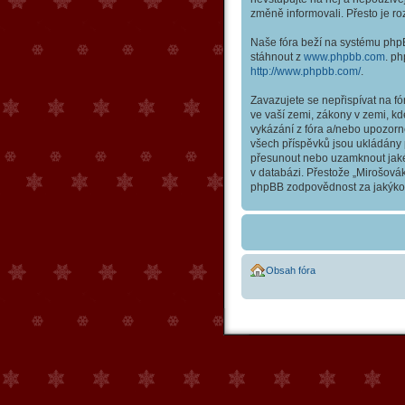
změně informovali. Přesto je r
Naše fóra beží na systému phpBB
stáhnout z
www.phpbb.com
. p
http://www.phpbb.com/
.
Zavazujete se nepřispívat na f
ve vaší zemi, zákony v zemi, kd
vykázání z fóra a/nebo upozorn
všech příspěvků jsou ukládány p
přesunout nebo uzamknout jakék
v databázi. Přestože „Mirošovák
phpBB zodpovědnost za jakýkoli
Obsah fóra