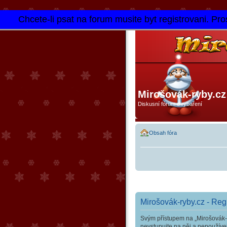
Chcete-li psat na forum musite byt registrovani. Pros
Mirošovák-ryby.cz
Diskusní fórum o rybaření
Obsah fóra
Mirošovák-ryby.cz - Reg
Svým přístupem na „Mirošovák-r
nevstupujte na něj a nepoužívej