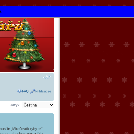
e.
FAQ
Přihlásit se
Jazyk:
usťte „Mirošovák-ryby.cz“,
 pro to, abychom vás o této