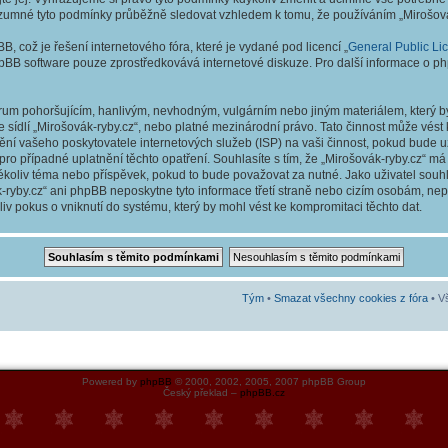
ozumné tyto podmínky průběžně sledovat vzhledem k tomu, že používáním „Mirošovák
, což je řešení internetového fóra, které je vydané pod licencí „
General Public Li
hpBB software pouze zprostředkovává internetové diskuze. Pro další informace o ph
órum pohoršujícím, hanlivým, nevhodným, vulgárním nebo jiným materiálem, který 
e sídlí „Mirošovák-ryby.cz“, nebo platné mezinárodní právo. Tato činnost může vés
ění vašeho poskytovatele internetových služeb (ISP) na vaši činnost, pokud bude 
ro případné uplatnění těchto opatření. Souhlasíte s tím, že „Mirošovák-ryby.cz“ má p
oliv téma nebo příspěvek, pokud to bude považovat za nutné. Jako uživatel souhl
-ryby.cz“ ani phpBB neposkytne tyto informace třetí straně nebo cizím osobám, nep
v pokus o vniknutí do systému, který by mohl vést ke kompromitaci těchto dat.
Tým
•
Smazat všechny cookies z fóra
• V
Powered by
phpBB
© 2000, 2002, 2005, 2007 phpBB Group
Český překlad –
phpBB.cz