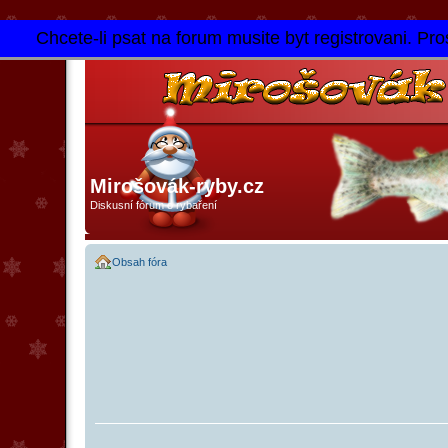
Chcete-li psat na forum musite byt registrovani. Pros
Mirošovák-ryby.cz
Diskusní fórum o rybaření
Obsah fóra