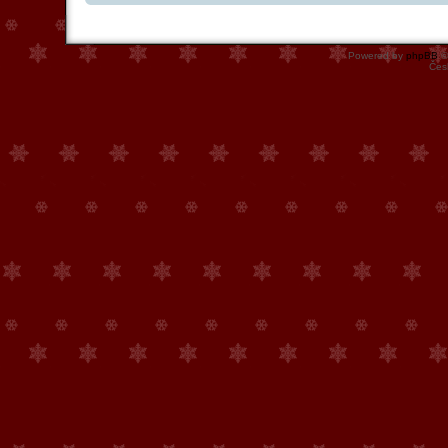
Powered by
phpBB
©
Čes