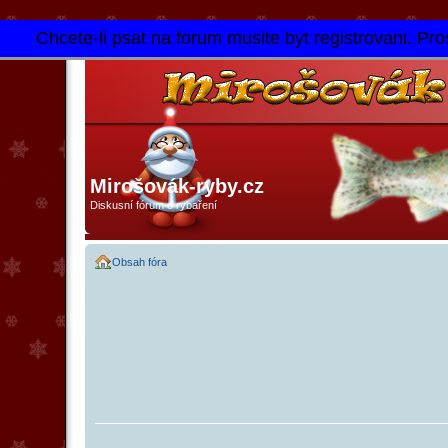
Chcete-li psat na forum musite byt registrovani. Pros
Mirošovák-ryby.cz
Diskusní fórum o rybaření
Obsah fóra