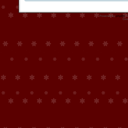
Powered by
phpBB
©
Čes