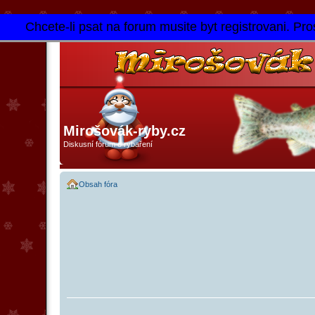
Chcete-li psat na forum musite byt registrovani. Pros
Mirošovák-ryby.cz
Diskusní fórum o rybaření
Obsah fóra