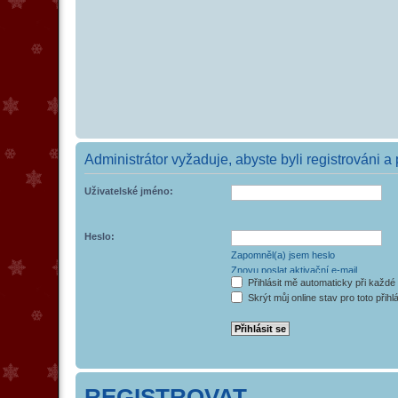
Administrátor vyžaduje, abyste byli registrováni a 
Uživatelské jméno:
Heslo:
Zapomněl(a) jsem heslo
Znovu poslat aktivační e-mail
Přihlásit mě automaticky při každé
Skrýt můj online stav pro toto přihl
REGISTROVAT