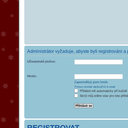
Administrátor vyžaduje, abyste byli registrováni a 
Uživatelské jméno:
Heslo:
Zapomněl(a) jsem heslo
Znovu poslat aktivační e-mail
Přihlásit mě automaticky při každé
Skrýt můj online stav pro toto přihl
REGISTROVAT