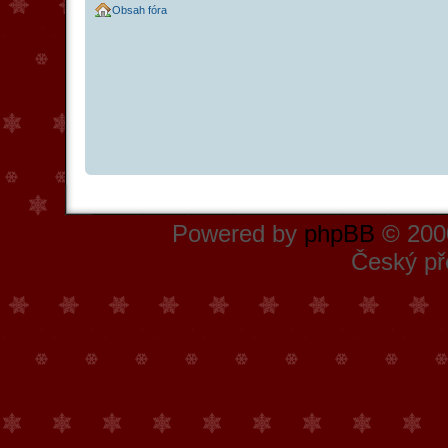
Obsah fóra
Powered by
phpBB
© 2000
Český př