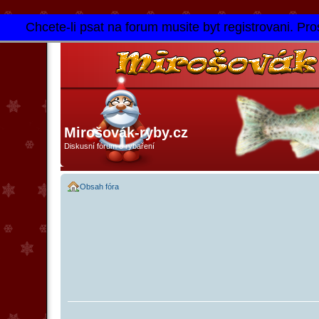
Chcete-li psat na forum musite byt registrovani. Pros
Mirošovák-ryby.cz
Diskusní fórum o rybaření
Obsah fóra