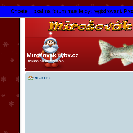
Chcete-li psat na forum musite byt registrovani. Pros
Mirošovák-ryby.cz
Diskusní fórum o rybaření
Obsah fóra