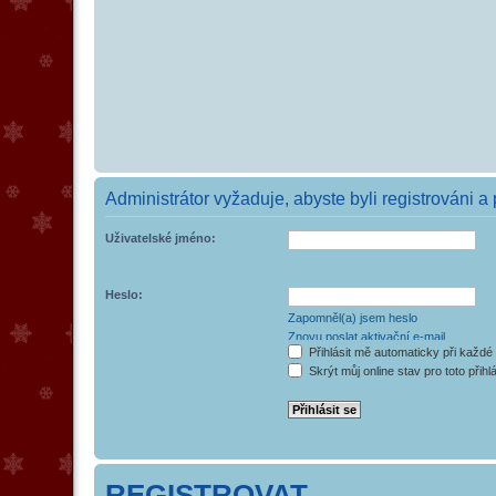
Administrátor vyžaduje, abyste byli registrováni a
Uživatelské jméno:
Heslo:
Zapomněl(a) jsem heslo
Znovu poslat aktivační e-mail
Přihlásit mě automaticky při každé
Skrýt můj online stav pro toto přihl
REGISTROVAT