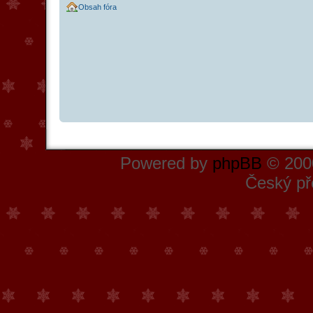
Obsah fóra
Powered by
phpBB
© 2000
Český př