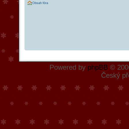
Obsah fóra
Powered by
phpBB
© 2000
Český př