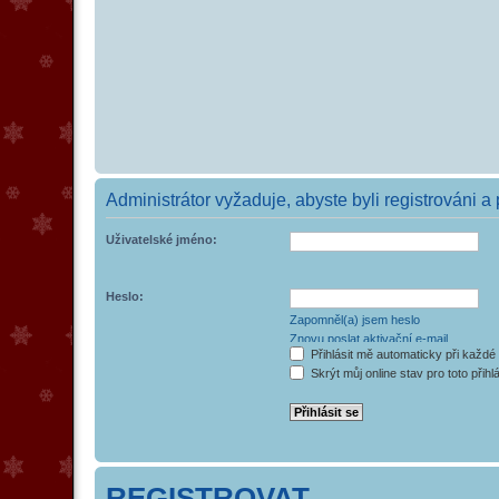
Administrátor vyžaduje, abyste byli registrováni a
Uživatelské jméno:
Heslo:
Zapomněl(a) jsem heslo
Znovu poslat aktivační e-mail
Přihlásit mě automaticky při každé
Skrýt můj online stav pro toto přihl
REGISTROVAT