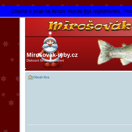
Chcete-li psat na forum musite byt registrovani. Pros
Mirošovák-ryby.cz
Diskusní fórum o rybaření
Obsah fóra