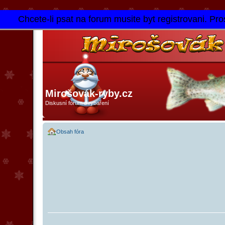
Chcete-li psat na forum musite byt registrovani. Pros
Mirošovák-ryby.cz
Diskusní fórum o rybaření
Obsah fóra