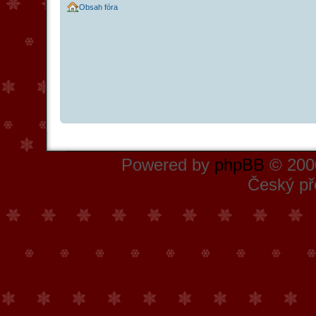
Obsah fóra
Powered by
phpBB
© 2000
Český př