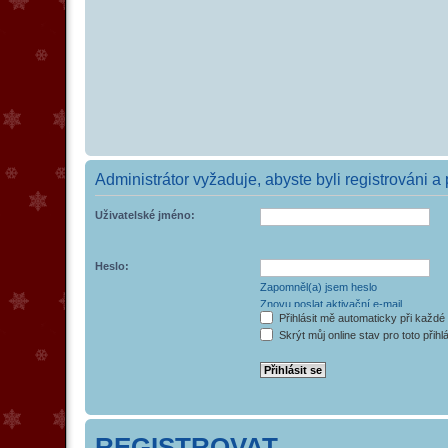
Administrátor vyžaduje, abyste byli registrováni a
Uživatelské jméno:
Heslo:
Zapomněl(a) jsem heslo
Znovu poslat aktivační e-mail
Přihlásit mě automaticky při každé
Skrýt můj online stav pro toto přihl
REGISTROVAT