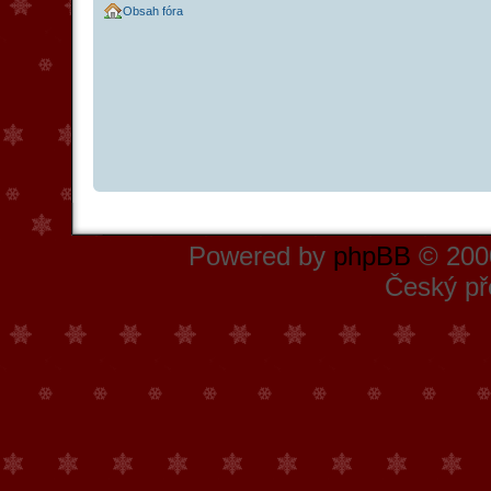
Obsah fóra
Powered by
phpBB
© 2000
Český př