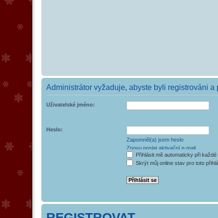
Administrátor vyžaduje, abyste byli registrováni a
Uživatelské jméno:
Heslo:
Zapomněl(a) jsem heslo
Znovu poslat aktivační e-mail
Přihlásit mě automaticky při každé
Skrýt můj online stav pro toto přihl
REGISTROVAT