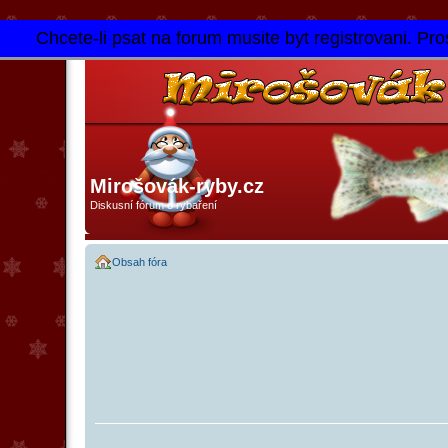
Chcete-li psat na forum musite byt registrovani. Pros
Mirošovák-ryby.cz
Diskusní fórum o rybaření
Obsah fóra