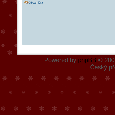
Obsah fóra
Powered by
phpBB
© 2000
Český př