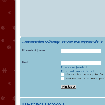
Administrátor vyžaduje, abyste byli registrováni a
Uživatelské jméno:
Heslo:
Zapomněl(a) jsem heslo
Znovu poslat aktivační e-mail
Přihlásit mě automaticky při každé
Skrýt můj online stav pro toto přihl
REGISTROVAT