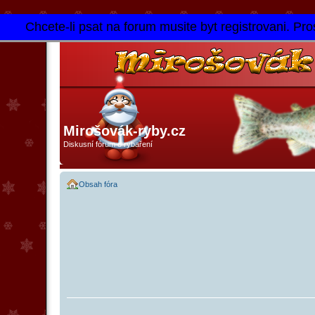
Chcete-li psat na forum musite byt registrovani. Pros
Mirošovák-ryby.cz
Diskusní fórum o rybaření
Obsah fóra