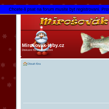
Chcete-li psat na forum musite byt registrovani. Pros
Mirošovák-ryby.cz
Diskusní fórum o rybaření
Obsah fóra