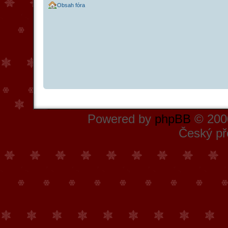
Obsah fóra
Powered by
phpBB
© 2000
Český př