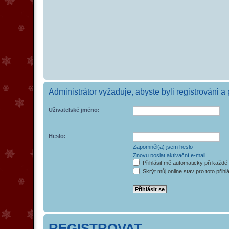
Administrátor vyžaduje, abyste byli registrováni a
Uživatelské jméno:
Heslo:
Zapomněl(a) jsem heslo
Znovu poslat aktivační e-mail
Přihlásit mě automaticky při každé
Skrýt můj online stav pro toto přihl
REGISTROVAT