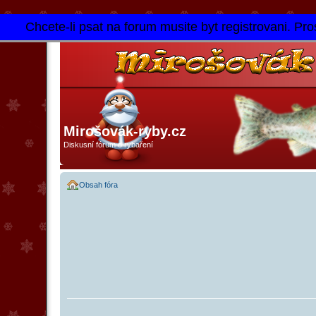
Chcete-li psat na forum musite byt registrovani. Pros
Mirošovák-ryby.cz
Diskusní fórum o rybaření
Obsah fóra