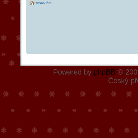
Obsah fóra
Powered by
phpBB
© 2000
Český př