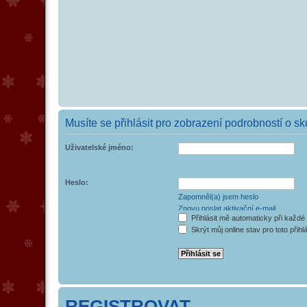
Musíte se přihlásit pro zobrazení podrobností o s
Uživatelské jméno:
Heslo:
Zapomněl(a) jsem heslo
Znovu poslat aktivační e-mail
Přihlásit mě automaticky při každé
Skrýt můj online stav pro toto přihl
REGISTROVAT