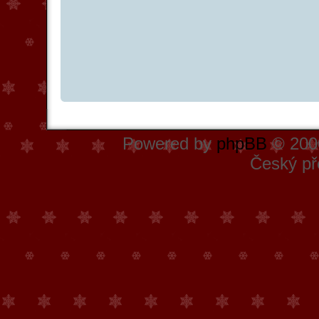
Powered by
phpBB
© 2000
Český př