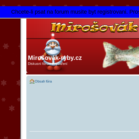
Chcete-li psat na forum musite byt registrovani. Pros
Mirošovák-ryby.cz
Diskusní fórum o rybaření
Obsah fóra