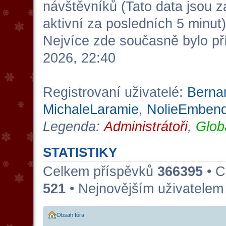
návštěvníků (Tato data jsou za
aktivní za posledních 5 minut)
Nejvíce zde současně bylo p
2026, 22:40
Registrovaní uživatelé:
Berna
MichaleLaramie
,
NolieEmben
Legenda:
Administrátoři
,
Glob
STATISTIKY
Celkem příspěvků
366395
• C
521
• Nejnovějším uživatelem
Obsah fóra