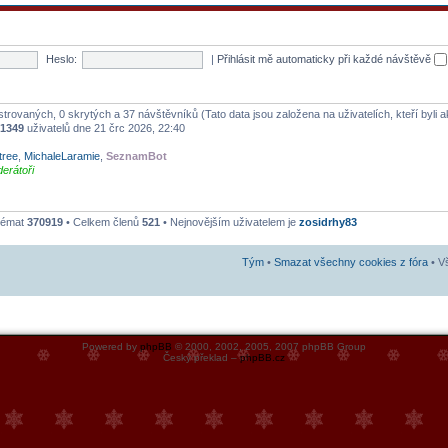
Heslo:
|
Přihlásit mě automaticky při každé návštěvě
istrovaných, 0 skrytých a 37 návštěvníků (Tato data jsou založena na uživatelích, kteří byli a
1349
uživatelů dne 21 črc 2026, 22:40
tree
,
MichaleLaramie
,
SeznamBot
erátoři
témat
370919
• Celkem členů
521
• Nejnovějším uživatelem je
zosidrhy83
Tým
•
Smazat všechny cookies z fóra
• V
Powered by
phpBB
© 2000, 2002, 2005, 2007 phpBB Group
Český překlad –
phpBB.cz