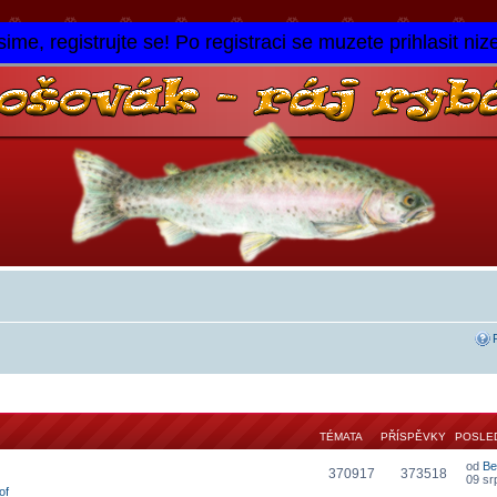
ime, registrujte se! Po registraci se muzete prihlasit niz
TÉMATA
PŘÍSPĚVKY
POSLED
od
Be
370917
373518
09 sr
of