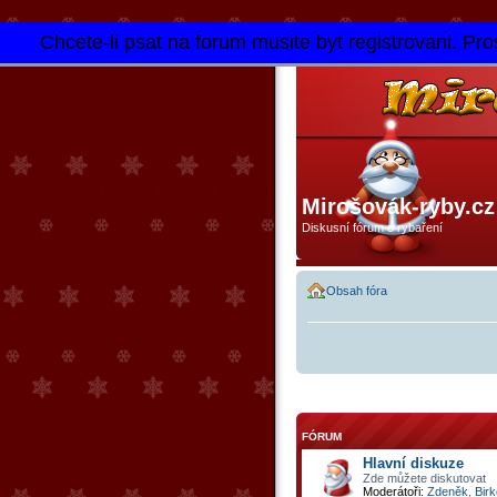
Chcete-li psat na forum musite byt registrovani. Pros
Mirošovák-ryby.cz
Diskusní fórum o rybaření
Obsah fóra
FÓRUM
Hlavní diskuze
Zde můžete diskutovat
Moderátoři:
Zdeněk
,
Birk