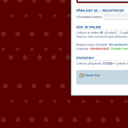
PŘIHLÁSIT SE
•
REGISTROVAT
Uživatelské jméno:
KDO JE ONLINE
Celkem je online
40
uživatelů :: 3 reg
Nejvíce zde současně bylo přítomno
Registrovaní uživatelé:
BernardinaPe
Legenda:
Administrátoři
,
Globální mod
STATISTIKY
Celkem příspěvků
373520
• Celkem 
Obsah fóra