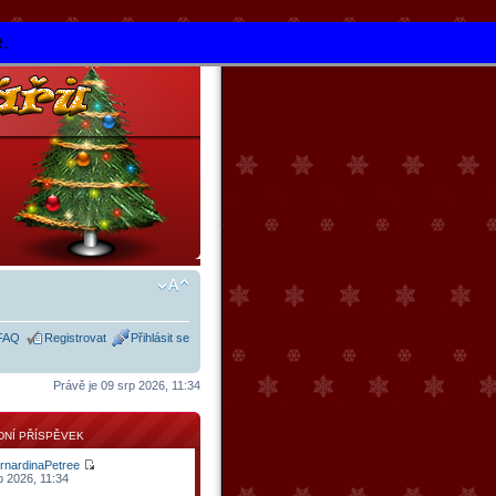
e.
FAQ
Registrovat
Přihlásit se
Právě je 09 srp 2026, 11:34
NÍ PŘÍSPĚVEK
rnardinaPetree
p 2026, 11:34