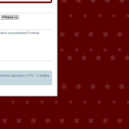
ktivní za posledních 5 minut)
šechny časy jsou v UTC + 1 hodina