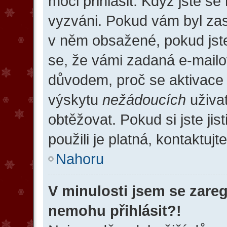
moci přihlásit. Když jste se 
vyzváni. Pokud vám byl zasl
v něm obsažené, pokud jste 
se, že vámi zadaná e-mailo
důvodem, proč se aktivace
výskytu
nežádoucích
uživat
obtěžovat. Pokud si jste jis
použili je platná, kontaktuj
Nahoru
V minulosti jsem se zareg
nemohu přihlásit?!