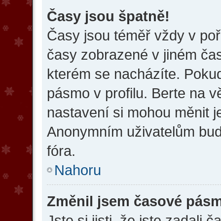
Časy jsou špatně!
Časy jsou téměř vždy v poř
časy zobrazené v jiném ča
kterém se nacházíte. Pokud
pásmo v profilu. Berte na 
nastavení si mohou měnit je
Anonymním uživatelům bud
fóra.
Nahoru
Změnil jsem časové pásmo,
Jste si jisti, že jste zadal