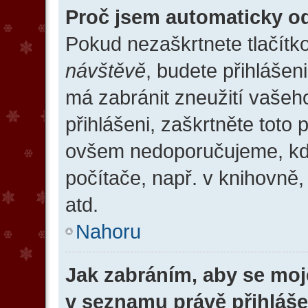
Proč jsem automaticky o
Pokud nezaškrtnete tlačítk
návštěvě
, budete přihlášen
má zabránit zneužití vašeh
přihlášeni, zaškrtněte toto 
ovšem nedoporučujeme, kdy
počítače, např. v knihovně,
atd.
Nahoru
Jak zabráním, aby se moj
v seznamu právě přihláš