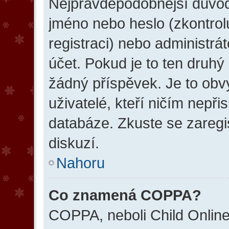
Nejpravděpodobnější důvody
jméno nebo heslo (zkontroluj
registraci) nebo administr
účet. Pokud je to ten druhý 
žádný příspěvek. Je to obvy
uživatelé, kteří ničím nepři
databáze. Zkuste se zaregi
diskuzí.
Nahoru
Co znamená COPPA?
COPPA, neboli Child Online