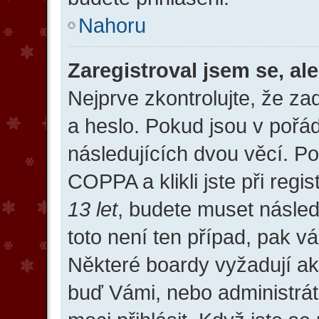
Nahoru
Zaregistroval jsem se, al
Nejprve zkontrolujte, že z
a heslo. Pokud jsou v pořá
následujících dvou věcí. 
COPPA a klikli jste při regi
13 let
, budete muset násled
toto není ten případ, pak v
Některé boardy vyžadují akt
buď Vámi, nebo administrát