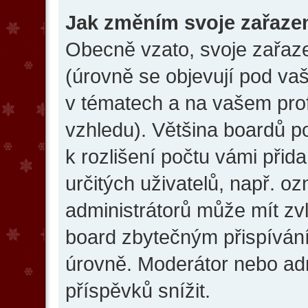
Jak změním svoje zařaze
Obecně vzato, svoje zařaz
(úrovně se objevují pod v
v tématech a na vašem prof
vzhledu). Většina boardů p
k rozlišení počtu vámi přida
určitých uživatelů, např. o
administrátorů může mít zvl
board zbytečným přispívání
úrovně. Moderátor nebo ad
příspěvků snížit.