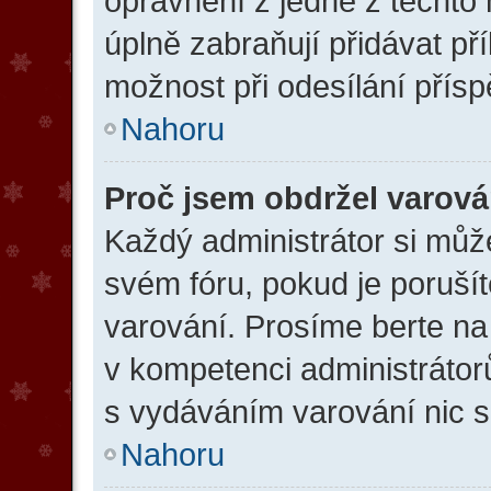
oprávnění z jedné z těchto
úplně zabraňují přidávat př
možnost při odesílání přísp
Nahoru
Proč jsem obdržel varová
Každý administrátor si může
svém fóru, pokud je poruší
varování. Prosíme berte na 
v kompetenci administráto
s vydáváním varování nic 
Nahoru