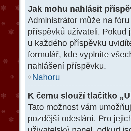
Jak mohu nahlásit přísp
Administrátor může na fóru
příspěvků uživateli. Pokud 
u každého příspěvku uvidíte
formulář, kde vyplníte vše
nahlášení příspěvku.
Nahoru
K čemu slouží tlačítko „U
Tato možnost vám umožňuje
pozdější odeslání. Pro jeji
uživatelský panel, odkud js