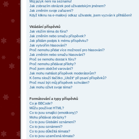
Můj jazyk není na seznamu!
Jak zobrazím obrázek pod uživatelským jménem?
Jak změním svoje zařazení?
Když kliknu na e-mailový odkaz uživatele, jsem vyzván k přihlášení!
Vkládání příspěvků
Jak vložím téma do fóra?
Jak změním nebo smažu příspěvek?
Jak přidám podpis k mému příspěvku?
Jak vytvořím hlasování?
Proč nemohu přidat více možností pro hlasování?
Jak změním nebo smažu hlasování?
Proč se nemohu dostat k fóru?
Proč nemohu přidávat přílohy?
Proč jsem obdržel varování?
Jak mohu nahlásit příspěvek moderátorům?
K čemu slouží tlačítko „Uložit“ při psaní příspěvků?
Proč musí být můj příspěvek schválen?
Jak mohu oživit svoje téma?
Formátování a typy příspěvků
Co je BBCode?
Můžu používat HTML?
Co to jsou smajlíci (emotikony)?
Mohu přidávat obrázky?
Co to jsou Globální oznámení?
Co to jsou oznámení?
Co to jsou důležitá témata?
Co to jsou uzamčená témata?