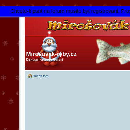
Chcete-li psat na forum musite byt registrovani. Pros
Mirošovák-ryby.cz
Diskusní fórum o rybaření
Obsah fóra