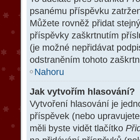
psanému příspěvku zatrže
Můžete rovněž přidat stejn
příspěvky zaškrtnutím přísl
(je možné nepřidávat podp
odstraněním tohoto zaškrtnu
Nahoru
Jak vytvořím hlasování?
Vytvoření hlasování je jed
příspěvek (nebo upravujete
měli byste vidět tlačítko
Při