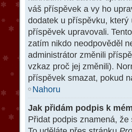
váš příspěvek a vy ho upra
dodatek u příspěvku, který u
příspěvek upravovali. Tent
zatím nikdo neodpověděl n
administrátor změnili přísp
vzkaz proč jej změnili). N
příspěvek smazat, pokud na
Nahoru
Jak přidám podpis k mé
Přidat podpis znamená, že s
To uděláte přes stránku
Pro