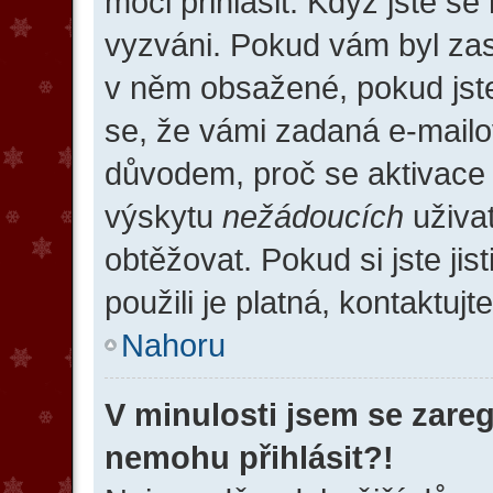
moci přihlásit. Když jste se 
vyzváni. Pokud vám byl zasl
v něm obsažené, pokud jste 
se, že vámi zadaná e-mailo
důvodem, proč se aktivace
výskytu
nežádoucích
uživat
obtěžovat. Pokud si jste jis
použili je platná, kontaktuj
Nahoru
V minulosti jsem se zareg
nemohu přihlásit?!