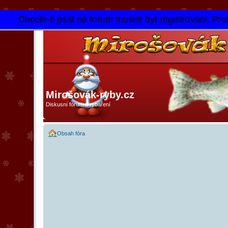
Chcete-li psat na forum musite byt registrovani. Pros
Mirošovák-ryby.cz
Diskusní fórum o rybaření
Obsah fóra