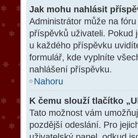
Jak mohu nahlásit přísp
Administrátor může na fóru
příspěvků uživateli. Pokud 
u každého příspěvku uvidíte
formulář, kde vyplníte vše
nahlášení příspěvku.
Nahoru
K čemu slouží tlačítko „U
Tato možnost vám umožňuje
pozdější odeslání. Pro jeji
uživatelský panel, odkud js