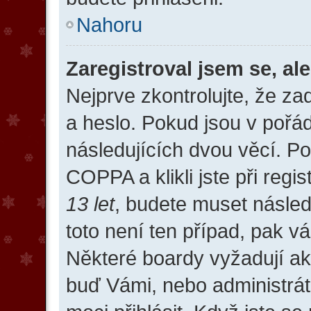
Nahoru
Zaregistroval jsem se, al
Nejprve zkontrolujte, že z
a heslo. Pokud jsou v pořá
následujících dvou věcí. 
COPPA a klikli jste při regi
13 let
, budete muset násled
toto není ten případ, pak v
Některé boardy vyžadují akt
buď Vámi, nebo administrát