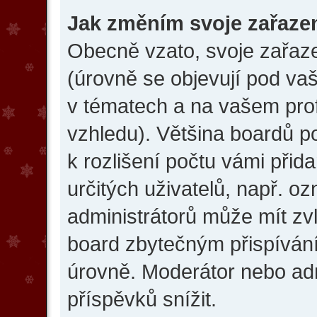
Jak změním svoje zařaze
Obecně vzato, svoje zařaz
(úrovně se objevují pod v
v tématech a na vašem prof
vzhledu). Většina boardů p
k rozlišení počtu vámi přida
určitých uživatelů, např. o
administrátorů může mít zvl
board zbytečným přispívání
úrovně. Moderátor nebo ad
příspěvků snížit.