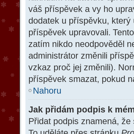
váš příspěvek a vy ho upra
dodatek u příspěvku, který u
příspěvek upravovali. Tent
zatím nikdo neodpověděl n
administrátor změnili přísp
vzkaz proč jej změnili). N
příspěvek smazat, pokud na
Nahoru
Jak přidám podpis k mé
Přidat podpis znamená, že s
To uděláte přes stránku
Pro