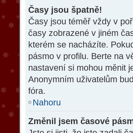
Časy jsou špatně!
Časy jsou téměř vždy v poř
časy zobrazené v jiném ča
kterém se nacházíte. Pokud
pásmo v profilu. Berte na 
nastavení si mohou měnit je
Anonymním uživatelům bud
fóra.
Nahoru
Změnil jsem časové pásmo,
Jste si jisti, že jste zadal