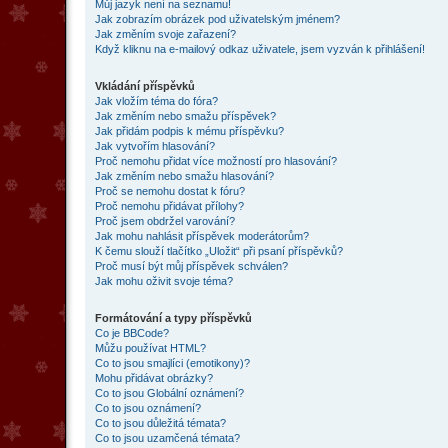
Můj jazyk není na seznamu!
Jak zobrazím obrázek pod uživatelským jménem?
Jak změním svoje zařazení?
Když kliknu na e-mailový odkaz uživatele, jsem vyzván k přihlášení!
Vkládání příspěvků
Jak vložím téma do fóra?
Jak změním nebo smažu příspěvek?
Jak přidám podpis k mému příspěvku?
Jak vytvořím hlasování?
Proč nemohu přidat více možností pro hlasování?
Jak změním nebo smažu hlasování?
Proč se nemohu dostat k fóru?
Proč nemohu přidávat přílohy?
Proč jsem obdržel varování?
Jak mohu nahlásit příspěvek moderátorům?
K čemu slouží tlačítko „Uložit“ při psaní příspěvků?
Proč musí být můj příspěvek schválen?
Jak mohu oživit svoje téma?
Formátování a typy příspěvků
Co je BBCode?
Můžu používat HTML?
Co to jsou smajlíci (emotikony)?
Mohu přidávat obrázky?
Co to jsou Globální oznámení?
Co to jsou oznámení?
Co to jsou důležitá témata?
Co to jsou uzamčená témata?