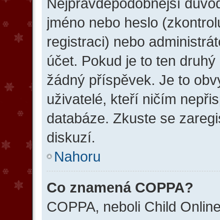
Nejpravděpodobnější důvody
jméno nebo heslo (zkontroluj
registraci) nebo administr
účet. Pokud je to ten druhý 
žádný příspěvek. Je to obvy
uživatelé, kteří ničím nepři
databáze. Zkuste se zaregi
diskuzí.
Nahoru
Co znamená COPPA?
COPPA, neboli Child Online