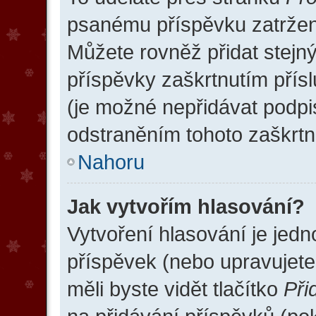
psanému příspěvku zatrže
Můžete rovněž přidat stejn
příspěvky zaškrtnutím přísl
(je možné nepřidávat podp
odstraněním tohoto zaškrtnu
Nahoru
Jak vytvořím hlasování?
Vytvoření hlasování je jed
příspěvek (nebo upravujete
měli byste vidět tlačítko
Při