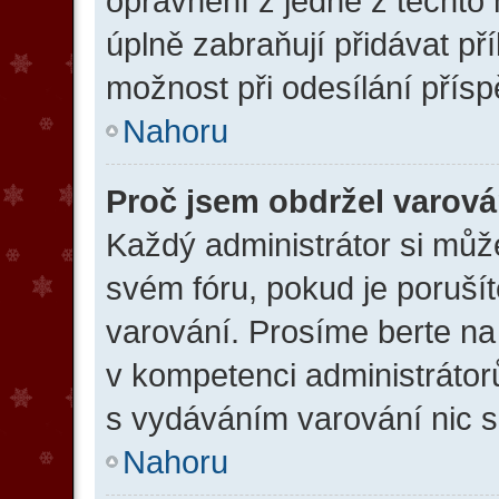
oprávnění z jedné z těchto
úplně zabraňují přidávat př
možnost při odesílání přísp
Nahoru
Proč jsem obdržel varová
Každý administrátor si může
svém fóru, pokud je poruší
varování. Prosíme berte na 
v kompetenci administráto
s vydáváním varování nic 
Nahoru