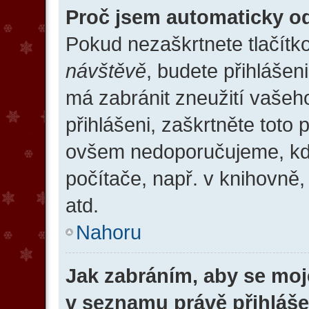
Proč jsem automaticky o
Pokud nezaškrtnete tlačítk
návštěvě
, budete přihlášen
má zabránit zneužití vašeh
přihlášeni, zaškrtněte toto 
ovšem nedoporučujeme, kdy
počítače, např. v knihovně,
atd.
Nahoru
Jak zabráním, aby se moj
v seznamu právě přihláš